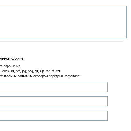
ронной форме.
те обращения.
, pdf, jpg, png, gif, zip, rar, 7z, txt.
рабатываемых почтовым сервером переданных файлов.