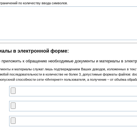
граничений по количеству ввода символов.
иалы в электронной форме:
е приложить к обращению необходимые документы и материалы в элект
менты и материалы служат лишь подтверждением Ваших доводов, изложенных в текс
оследовательности в количестве не более 3, допустимые форматы файлов: doc, docx, rtf
пропускной способности сети «Интернет» пользователя, а получение – от объёма об