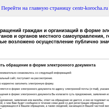
Перейти на главную страницу centr-korocha.ru
ащений граждан и организаций в форме эле
анов и органов местного самоуправления, 
орые возложено осуществление публично зн
ть обращение в форме электронного документа
, внимательно ознакомьтесь со следующей информацией:
льный сайт, поступают на рассмотрение.
 корректно заполнить электронную форму.
яется в форме электронного документа по адресу электронной почты (e-mail), указа
щения в форме электронного документа Вы излагаете суть предложения, заявления или
.
едложения, заявления или жалобы, ответ на обращение не дается, и оно не подлежит 
ей, о чем Вам будет сообщено в течение семи дней со дня регистрации обращения.
содержащихся в Вашем обращении, а также сведений, касающихся Вашей частной жизн
м.