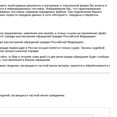
ожить необходимые документы и материалы в электронной форме Вы можете в
тываются в информационных системах. Информируем Вас, что гарантированная
атываемых почтовым сервером переданных файлов. При подключении Вашего
ные скорости передачи данных в сети «Интернет», передача и обработка
но предложение, заявление или жалоба, а только ссылка на приложение (файл
59 «О порядке рассмотрения обращений граждан Российской Федерации».
дке рассмотрения обращений граждан Российской Федерации».
рации правосудие в России осуществляется только судом. Органы судебной
ном процессуальном порядке.
айте, то Вам в течение семи дней со дня регистрации обращения будет сообщен
ос, поставленный в Вашем обращении.
кже сведения, касающиеся частной жизни авторов, хранятся и обрабатываются с
едений, касающихся частной жизни гражданина.