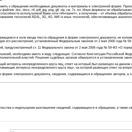
ложить к обращению необходимые документы и материалы в электронной форме. Прил
йлов: doc, docx, rtf, pdf, jpg, png, gif, zip, rar, 7z, txt. Иные форматы не обраба
й способности используемой Вами сети «Интернет», а получение – от объёма обраб
ованием технологий ADSL, 3G, 4G, WiFi и иных технологий, обеспечивающих аналогич
ржащемся в поле ввода текста обращения в форме электронного документа, не изложе
орядок его рассмотрения, установленный Федеральным законом от 2 мая 2006 года № 
 предусмотренный ст. 11 Федерального закона от 2 мая 2006 года № 59-ФЗ «О поря
шений, необходимо иметь в виду следующее. Согласно Конституции Российской Феде
сполнительной властей. Решения судебных органов обжалуются в установленном зако
ий интересы неопределенного круга лиц, ответ на который был размещен на данном с
гивающие интересы неопределенного круга лиц», на которой размещен ответ на вопр
форме электронного документа, сведения, содержащиеся в обращениях авторов, а та
ьства о недопущении разглашения сведений, содержащихся в обращении, а также св