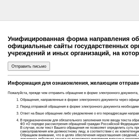
Унифицированная форма направления обр
официальные сайты государственных орг
учреждений и иных организаций, на кот
Отправить письмо
Информация для ознакомления, желающим отправи
Пожалуйста, прежде чем отправить обращение в форме электронного документа
Обращения, направленные в форме электронного документа через официа
Перед отправкой обращения в форме электронного документа необходимо
Ответ на Ваше обращение либо уведомление о его переадресации направл
В предназначенном для обязательного заполнения поле ввода текста обра
ФЗ «О порядке рассмотрения обращений граждан Российской Федерации»
В случае, если текст Вашего обращения не позволяет определить суть пр
самоуправления или должностному лицу, в соответствии с их компетенци
Обращаем внимание, что в целях обеспечения неразглашения сведений, 
документа действует защита от возможного внедрения вирусных програм