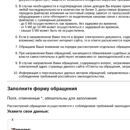
В случае необходимости в подтверждение своих доводов Вы вправе при
любой последовательности в количестве не более 3, допустимые форматы фа
передача файла(ов) вложения на почтовый сервер зависит от пропускно
оборудования к сети «Интернет» по выделенным каналам связи с использ
файла(ов) с суммарным размером:
- до 5 Мб осуществляется, как правило, без задержки во времени;
- от 5 Мб до 10 Мб может осуществляться с задержкой во времени;
- свыше 5 Мб может быть не осуществлена.
Если в направленном Вами тексте в форме электронного документа, соде
вложение) либо на контент интернет-сайта, то в ответе разъясняется п
Обращаем Ваше внимание на порядок рассмотрения отдельных обращений,
При направлении Вами обращений, касающихся обжалования судебных ре
власти самостоятельны и действуют независимо от законодательной и и
В случае направления Вами обращения, содержащего вопрос, затрагивающ
электронный адрес страницы данного сайта «Ответы на обращения, затра
Информация о персональных данных авторов обращений, направленных в 
соблюдением требований российского законодательства.
Заполните форму обращения
Поля, отмеченные
*
, обязательны для заполнения
Рассмотрение обращения осуществляется с соблюдением требований законодател
Укажите свои данные:
x
*
Фамилия: