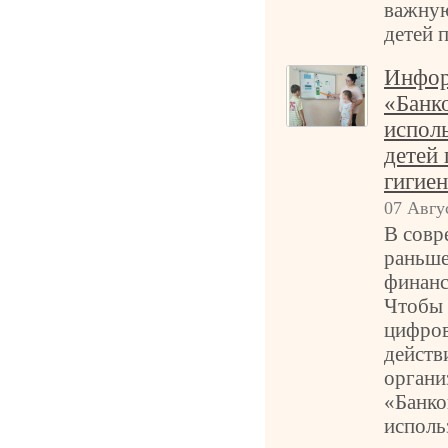
важную
детей 
Инфор
«Банко
исполь
детей
гигиен
07 Авгу
В совр
раньше
финанс
Чтобы 
цифров
действ
органи
«Банко
исполь