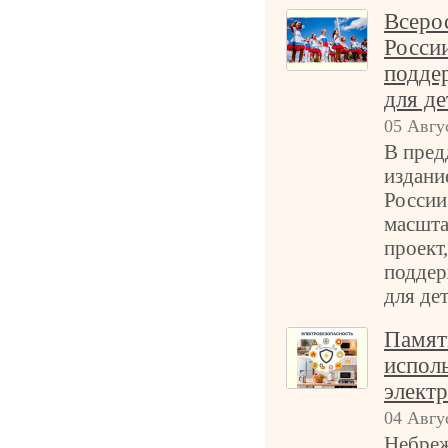
Всеро
России
подде
для де
05 Авгу
В пред
издани
России
масшт
проект
поддер
для дет
Памят
испол
элект
04 Авгу
Небреж