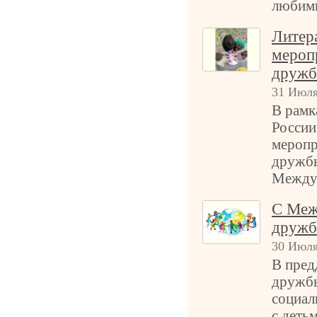
любим
Литер
мероп
дружб
31 Июля
В рамк
России
мероп
дружбы
Между
С Меж
дружб
30 Июля
В пред
дружбы
социал
с деть