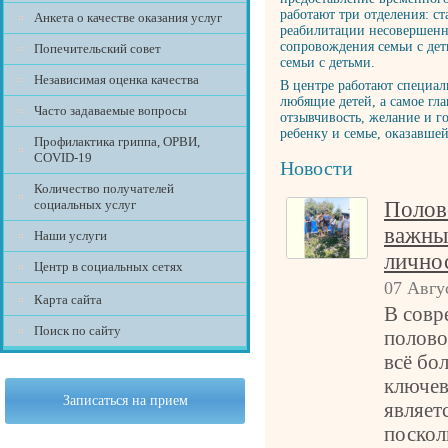
работают три отделения: с
Анкета о качестве оказания услуг
реабилитации несовершенн
сопровождения семьи с дет
Попечительский совет
семьи с детьми.
Независимая оценка качества
В центре работают специал
любящие детей, а самое гл
Часто задаваемые вопросы
отзывчивость, желание и г
ребенку и семье, оказавше
Профилактика гриппа, ОРВИ,
COVID-19
Новости
Количество получателей
социальных услуг
Полово
важны
Наши услуги
лично
Центр в социальных сетях
07 Авгу
Карта сайта
В совр
Поиск по сайту
полово
всё бо
ключев
Записаться на прием
являет
поскол