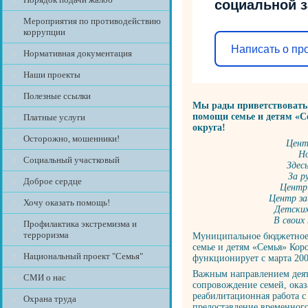
социальной 
Мероприятия по противодействию
коррупции
Написать о пр
Нормативная документация
Наши проекты
Полезные ссылки
Мы рады приветствовать 
помощи семье и детям «С
Платные услуги
округа!
Осторожно, мошенники!
Цент
Н
Социальный участковый
Здес
За р
Доброе сердце
Центр 
Центр за
Хочу оказать помощь!
Детских
В своих
Профилактика экстремизма и
терроризма
Муниципальное бюджетное
семье и детям «Семья» Кор
Национальный проект "Семья"
функционирует с марта 200
Важным направлением деят
СМИ о нас
сопровождение семей, ока
реабилитационная работа с
Охрана труда
предоставление временного