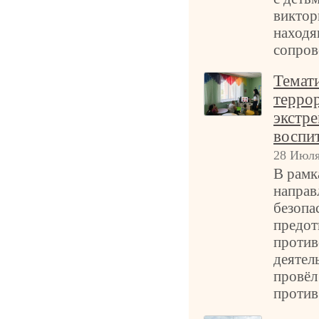
виктор
находя
сопров
Темат
терро
экстр
воспи
28 Июля
В рамк
направ
безопа
предот
против
деятел
провёл
против