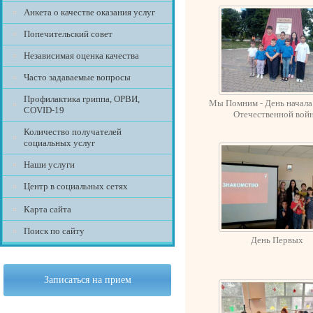
Анкета о качестве оказания услуг
Попечительский совет
Независимая оценка качества
Часто задаваемые вопросы
Профилактика гриппа, ОРВИ,
Мы Помним - День начала
COVID-19
Отечественной вой
Количество получателей
социальных услуг
Наши услуги
Центр в социальных сетях
Карта сайта
Поиск по сайту
День Первых
Записаться на прием