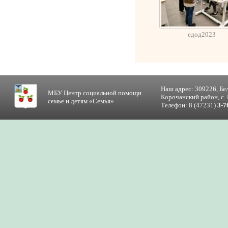
едод2023
Наш адрес: 309226, Бе
МБУ Центр социальной помощи
Корочанский район, с. 
семье и детям «Семья»
Телефон: 8 (47231)
3-7