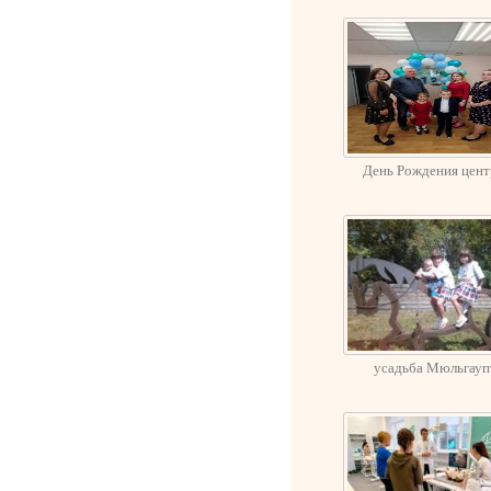
День Рождения цент
усадьба Мюльгауп