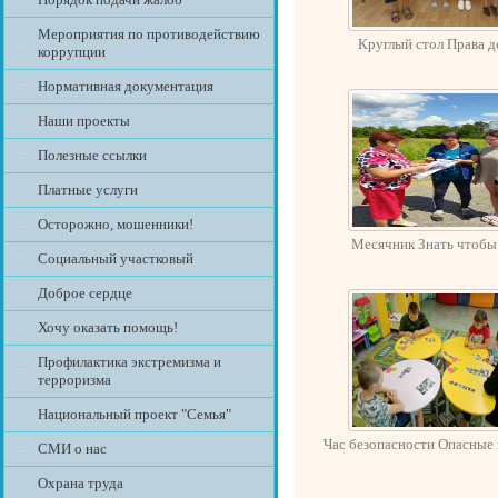
Мероприятия по противодействию
Круглый стол Права д
коррупции
Нормативная документация
Наши проекты
Полезные ссылки
Платные услуги
Осторожно, мошенники!
Месячник Знать чтобы
Социальный участковый
Доброе сердце
Хочу оказать помощь!
Профилактика экстремизма и
терроризма
Национальный проект "Семья"
Час безопасности Опасные
СМИ о нас
Охрана труда