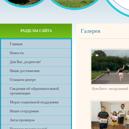
Галерея
РАЗДЕЛЫ САЙТА
Главная
Новости
Для Вас, родители!
Наши достижения
О нашем центре
Сведения об образовательной
Бум Батл - воздушный
организации
Меры социальной поддержки
Наши сотрудники
Акты проверок
Порядок подачи жалоб