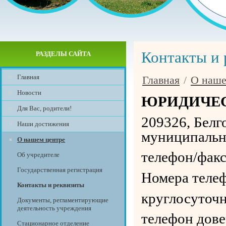
Контакты и 
РАЗДЕЛЫ САЙТА
Главная
Главная
/
О наше
Новости
ЮРИДИЧЕС
Для Вас, родители!
209326, Белг
Наши достижения
муниципальны
О нашем центре
телефон/факс
Об учредителе
Государственная регистрация
Номера телефо
Контакты и реквизиты
круглосуточн
Документы, регламентирующие
деятельность учреждения
телефон дове
Стационарное отделение