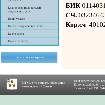
COVID-19
БИК
011403
Количество получателей
социальных услуг
СЧ.
0323464
Наши услуги
Кор.сч
40102
Центр в социальных сетях
Карта сайта
Поиск по сайту
Записаться на прием
Наш адрес: 309226, Бе
МБУ Центр социальной помощи
Корочанский район, с. 
семье и детям «Семья»
Телефон: 8 (47231)
3-7