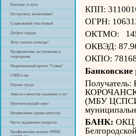
Платные услуги
КПП: 311001
Осторожно, мошенники!
ОГРН: 10631
Социальный участковый
ОКТМО: 14
Доброе сердце
Хочу оказать помощь!
ОКВЭД: 87.9
Профилактика экстремизма и
ОКПО: 7816
терроризма
Национальный проект "Семья"
Банковские 
СМИ о нас
Получател
Охрана труда
КОРОЧАНС
Анкета о качестве оказания услуг
(МБУ ЦСПСИД
Попечительский совет
муниципальн
Независимая оценка качества
БАНК:
ОКЦ 
Часто задаваемые вопросы
Белгородской
Профилактика гриппа, ОРВИ,