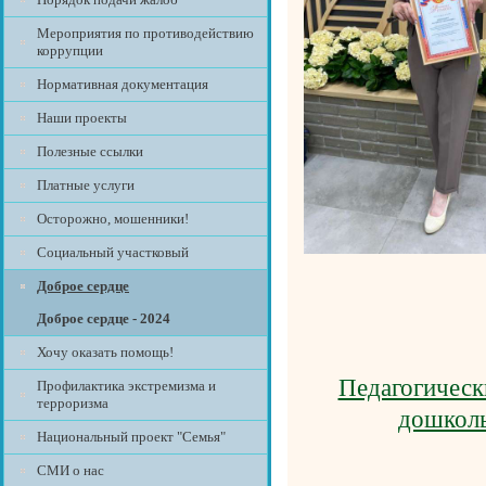
Мероприятия по противодействию
коррупции
Нормативная документация
Наши проекты
Полезные ссылки
Платные услуги
Осторожно, мошенники!
Социальный участковый
Доброе сердце
Доброе сердце - 2024
Хочу оказать помощь!
Педагогическ
Профилактика экстремизма и
терроризма
дошколь
Национальный проект "Семья"
СМИ о нас