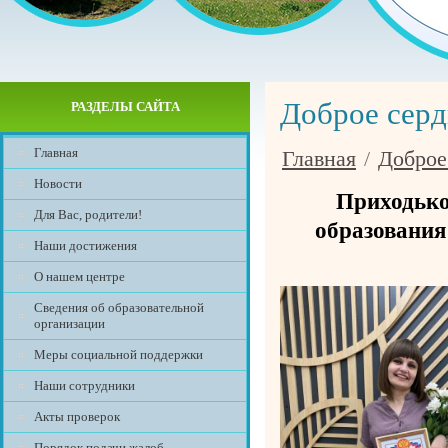
Доброе серд
РАЗДЕЛЫ САЙТА
Главная
Главная
/
Доброе
Новости
Приходько
Для Вас, родители!
образовани
Наши достижения
О нашем центре
Сведения об образовательной
организации
Меры социальной поддержки
Наши сотрудники
Акты проверок
Порядок подачи жалоб