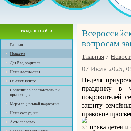
Всероссийск
РАЗДЕЛЫ САЙТА
вопросам за
Главная
Новости
Главная
/
Новост
Для Вас, родители!
07 Июля 2025, 0
Наши достижения
Неделя приуроч
О нашем центре
празднику в 
Сведения об образовательной
организации
покровителей с
Меры социальной поддержки
защиту семейных
правовое просве
Наши сотрудники
Акты проверок
права детей и
Порядок подачи жалоб