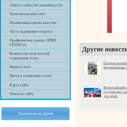
Анкета о качестве оказания услуг
Попечительский совет
Независимая оценка качества
Часто задаваемые вопросы
Профилактика гриппа, ОРВИ,
COVID-19
Другие новост
Количество получателей
социальных услуг
Половое воспита
Наши услуги
формирования л
Центр в социальных сетях
Карта сайта
Всероссийский о
государства»: п
Поиск по сайту
для детей.
Записаться на прием