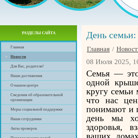
День семьи:
РАЗДЕЛЫ САЙТА
Главная
Главная
/
Новост
Новости
08 Июля 2025, 1
Для Вас, родители!
Семья — это
Наши достижения
одной крыше
О нашем центре
кругу семьи 
Сведения об образовательной
что нас цен
организации
понимают и 
Меры социальной поддержки
день мы хо
Наши сотрудники
здоровья, 
Акты проверок
ваших дома
Порядок подачи жалоб