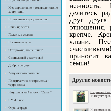
нежность.
Мероприятия по противодействию
делитесь ра
коррупции
друг друга
Нормативная документация
отношения, 
Наши проекты
крепче.
Кре
Полезные ссылки
жизни. Пу
Платные услуги
счастливыми
Осторожно, мошенники!
приносит в
Социальный участковый
семьи!
Доброе сердце
Хочу оказать помощь!
Другие новост
Профилактика экстремизма и
терроризма
Национальный проект "Семья"
Спортивный час
«Физкульт-прив
СМИ о нас
Охрана труда
Информационный