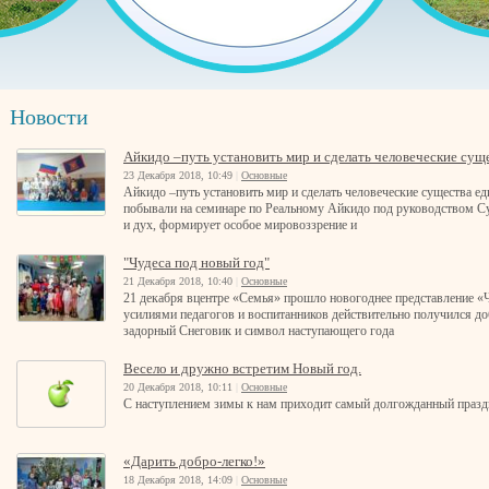
Новости
Айкидо –путь установить мир и сделать человеческие сущ
23 Декабря 2018, 10:49
|
Основные
Айкидо –путь установить мир и сделать человеческие существа ед
побывали на семинаре по Реальному Айкидо под руководством Суд
и дух, формирует особое мировоззрение и
"Чудеса под новый год"
21 Декабря 2018, 10:40
|
Основные
21 декабря вцентре «Семья» прошло новогоднее представление «
усилиями педагогов и воспитанников действительно получился до
задорный Снеговик и символ наступающего года
Весело и дружно встретим Новый год.
20 Декабря 2018, 10:11
|
Основные
С наступлением зимы к нам приходит самый долгожданный праз
«Дарить добро-легко!»
18 Декабря 2018, 14:09
|
Основные