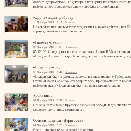
«Дарить добро-легко!» 17 декабря в наш центр приезжали гости 
района и просто неравнодушные к проблемам детей люди...
«Дарите людям доброту!»
11 Декабря 2018, 10:15
|
Основные
На сегодняшний день многие люди знают о таком событии, как Ден
странах, отмечается он 3 декабря.
«Радость чтения»
07 Декабря 2018, 12:06
|
Основные
05.12. 2018 года центр посетил с ежегодной акцией Межрегиона
«Правда». В рамках акции белгородцы вновь собрали книги для де
«Подари улыбку»
07 Декабря 2018, 10:44
|
Основные
«Подари улыбку» В рамках проекта, инициированного Губернато
Степановичем Савченко «65 добрых дел», приуроченного к 65-лет
районной акции «Подари улыбку» аппарата администрации
Уроки шитья.
04 Декабря 2018, 13:25
|
Основные
Обычно шитьё ассоциируется с созданием одежды и домашнего тек
салфеток, полотенец, занавесей и т.
Осенняя поделка «Дары осени»
04 Декабря 2018, 13:23
|
Основные
Осень – щедрая пора на сезонные овощи.