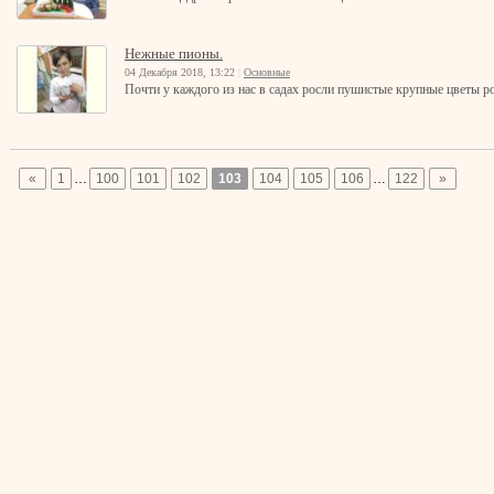
Нежные пионы.
04 Декабря 2018, 13:22
|
Основные
Почти у каждого из нас в садах росли пушистые крупные цветы ро
«
1
…
100
101
102
103
104
105
106
…
122
»